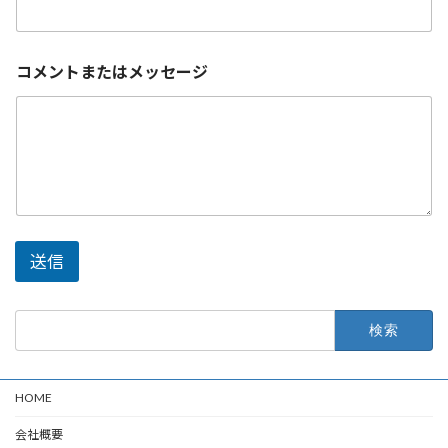
ー
ル
ア
ド
コメントまたはメッセージ
レ
ス
メ
ー
ル
ア
ド
レ
ス
送信
検
索:
HOME
会社概要