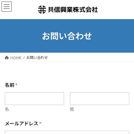
コ
ナ
ン
ビ
テ
ゲ
ン
ー
ツ
シ
へ
ョ
お問い合わせ
ス
ン
キ
に
ッ
移
プ
動
HOME
お問い合わせ
名前
*
名
姓
名
メールアドレス
*
前
メ